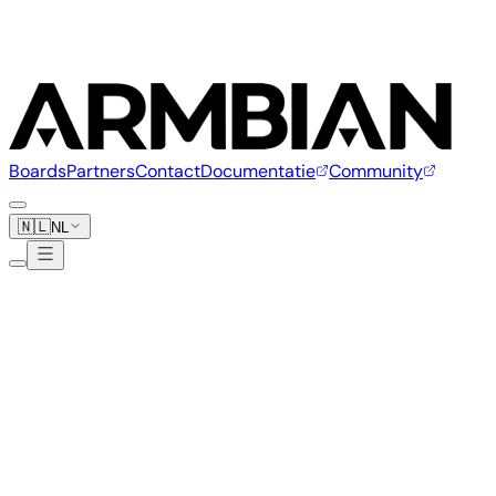
Boards
Partners
Contact
Documentatie
Community
🇳🇱
NL
+
Boards
+
Fabrikanten