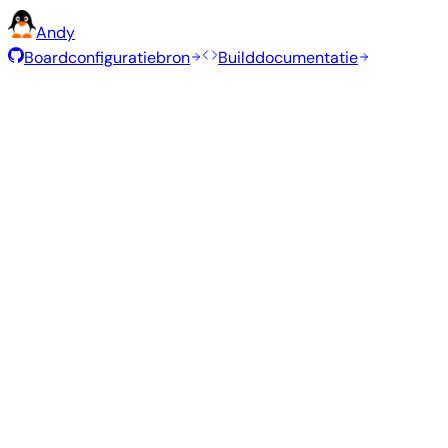
Andy
Boardconfiguratiebron
Builddocumentatie
Rolling Release
Builddatum
:
30 jul 2026
Distributie
Variant
Type
Kernel
Gr
Gnome
—
edge
7.1.5
1.5
Ubuntu 26.04
resolute
Kde Plasma
—
edge
7.1.5
1.9
Ubuntu 26.04
resolute
Gnome
—
vendor
6.1.115
1.5
Ubuntu 26.04
resolute
Kde Plasma
—
vendor
6.1.115
1.8