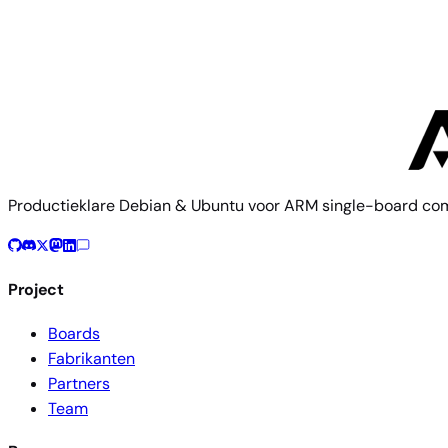
Cool Pi
CoolPi CM5
Productieklare Debian & Ubuntu voor ARM single-board co
Project
Boards
Fabrikanten
Partners
Team