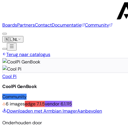
Boards
Partners
Contact
Documentatie
Community
🇳🇱
NL
Terug naar catalogus
Cool Pi
CoolPi GenBook
Community
6 images
edge
7.1.5
vendor
6.1.115
Downloaden met Armbian Imager
Aanbevolen
Onderhouden door