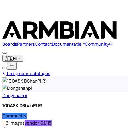
Boards
Partners
Contact
Documentatie
Community
🇳🇱
NL
Terug naar catalogus
Dongshanpi
100ASK DShanPI R1
Community
3 images
vendor
6.1.115