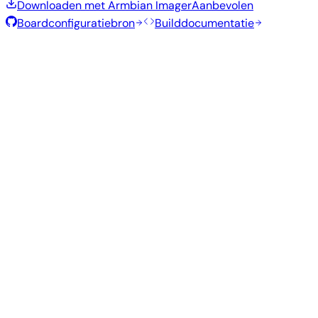
Downloaden met Armbian Imager
Aanbevolen
Boardconfiguratiebron
Builddocumentatie
Rolling Release
Builddatum
:
30 jul 2026
Distributie
Variant
Type
Kernel
Grootte
Downloaden
Directe
vendor
1005
Gnome
—
download
Ubuntu
6.1.115
MB
SHA
ASC
Torren
26.04
resolute
Directe
Kde
vendor
—
1.3 GB
download
Ubuntu
Plasma
6.1.115
SHA
ASC
Torren
26.04
resolute
Directe
Minimal
vendor
—
301 MB
download
Debian
(CLI)
6.1.115