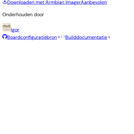
Downloaden met Armbian Imager
Aanbevolen
Onderhouden door
Igor
Boardconfiguratiebron
Builddocumentatie
Aanbevolen images
Geteste, stabiele images geselecteerd door het Armbian-
team voor dit board.
Armbian
26.2.1
Minimal (CLI)