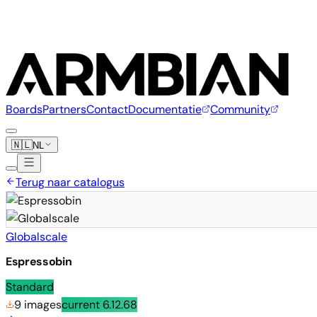
Boards
Partners
Contact
Documentatie
Community
🇳🇱
NL
Terug naar catalogus
Globalscale
Espressobin
Standard
9 images
current
6.12.68