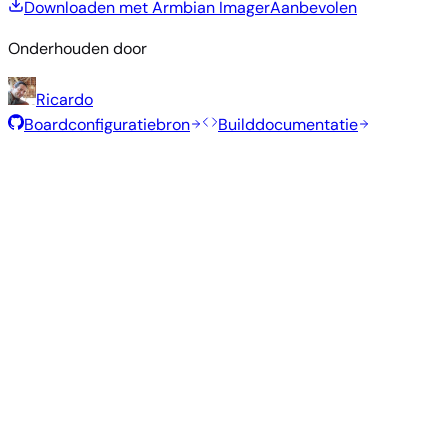
Downloaden met Armbian Imager
Aanbevolen
Onderhouden door
Ricardo
Boardconfiguratiebron
Builddocumentatie
Rolling Release
Builddatum
:
7 aug 2026
Distributie
Variant
Type
Kernel
Grootte
Downloaden
Directe
edge
Gnome
—
1003 MB
download
Ubuntu
7.1.7
SHA
ASC
Torren
26.04
resolute
Directe
Kde
edge
—
1.3 GB
download
Ubuntu