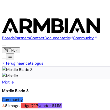
Boards
Partners
Contact
Documentatie
Community
🇳🇱
NL
Terug naar catalogus
Mixtile
Mixtile Blade 3
Community
6 images
edge
7.1.7
vendor
6.1.115