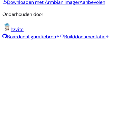
Downloaden met Armbian Imager
Aanbevolen
Onderhouden door
hzyitc
Boardconfiguratiebron
Builddocumentatie
Rolling Release
Builddatum
:
7 aug 2026
Distributie
Variant
Type
Kernel
Grootte
Downloaden
Directe
current
Xfce
—
738 MB
download
Ubuntu
6.12.28
SHA
ASC
Torren
26.04
resolute
Directe
Minimal
current
—
281 MB
download
Debian