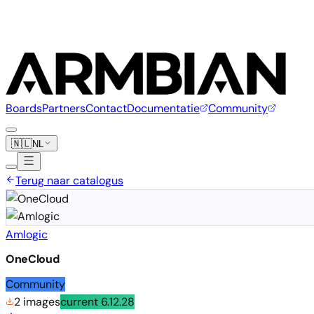
Boards
Partners
Contact
Documentatie
Community
🇳🇱
NL
Terug naar catalogus
Amlogic
OneCloud
Community
2 images
current
6.12.28