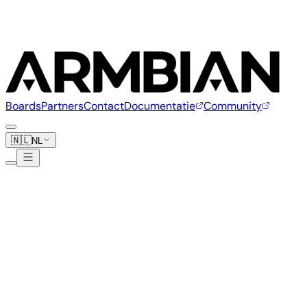
Boards
Partners
Contact
Documentatie
Community
🇳🇱
NL
Forlinx
1 board
www.forlinx.net