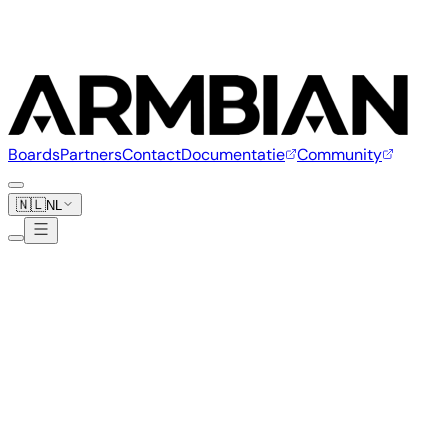
Boards
Partners
Contact
Documentatie
Community
🇳🇱
NL
Hinlink
6 boards