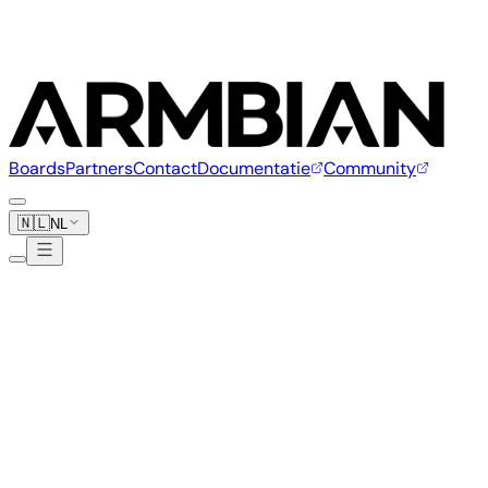
Boards
Partners
Contact
Documentatie
Community
🇳🇱
NL
Linksprite
1 board