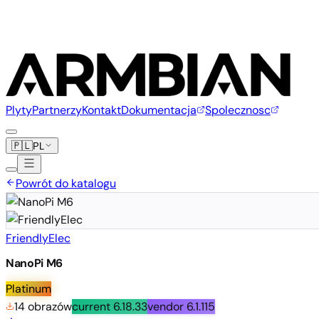
Plyty
Partnerzy
Kontakt
Dokumentacja
Spolecznosc
🇵🇱
PL
Powrót do katalogu
FriendlyElec
NanoPi M6
Platinum
14 obrazów
current
6.18.33
vendor
6.1.115