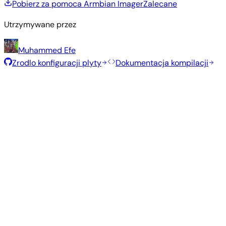
Pobierz za pomoca Armbian Imager
Zalecane
Utrzymywane przez
Muhammed Efe
Zrodlo konfiguracji plyty
Dokumentacja kompilacji
Polecane obrazy
Przetestowane, stabilne obrazy wybrane przez zespół
Armbian dla tej płyty.
Armbian
26.5.1
Gnome