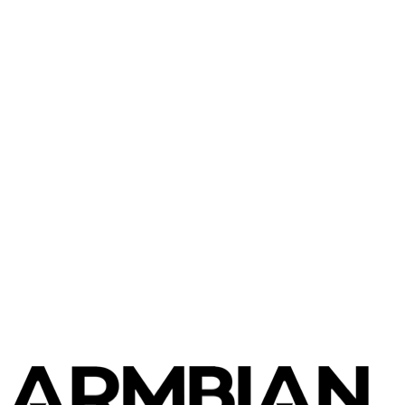
FriendlyElec
NanoPi R4S
FriendlyElec
NanoPi R6C