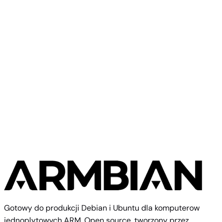
NanoPi R4S
FriendlyElec
FriendlyElec CM3588 NAS
Gotowy do produkcji Debian i Ubuntu dla komputerow
jednoplytowych ARM. Open source, tworzony przez