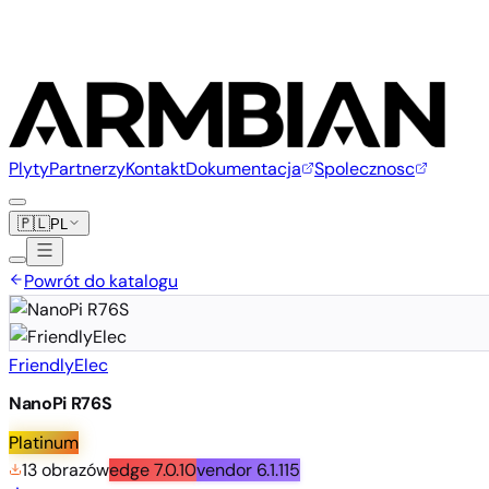
Plyty
Partnerzy
Kontakt
Dokumentacja
Spolecznosc
🇵🇱
PL
Powrót do katalogu
FriendlyElec
NanoPi R76S
Platinum
13 obrazów
edge
7.0.10
vendor
6.1.115