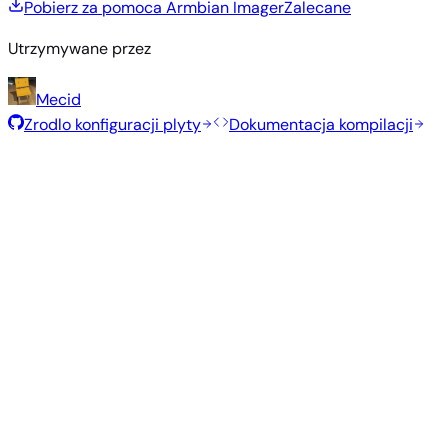
Pobierz za pomoca Armbian Imager
Zalecane
Utrzymywane przez
Mecid
Zrodlo konfiguracji plyty
Dokumentacja kompilacji
Polecane obrazy
Przetestowane, stabilne obrazy wybrane przez zespół
Armbian dla tej płyty.
Armbian
26.2.1
Minimal (CLI)
Debian 13