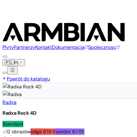
Plyty
Partnerzy
Kontakt
Dokumentacja
Spolecznosc
🇵🇱
PL
Powrót do katalogu
Radxa
Radxa Rock 4D
Standard
12 obrazów
edge
6.19.5
vendor
6.1.115