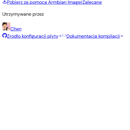
Pobierz za pomoca Armbian Imager
Zalecane
Utrzymywane przez
Chen
Zrodlo konfiguracji plyty
Dokumentacja kompilacji
Polecane obrazy
Przetestowane, stabilne obrazy wybrane przez zespół
Armbian dla tej płyty.
Armbian
26.2.1
Minimal (CLI)
Debian 13