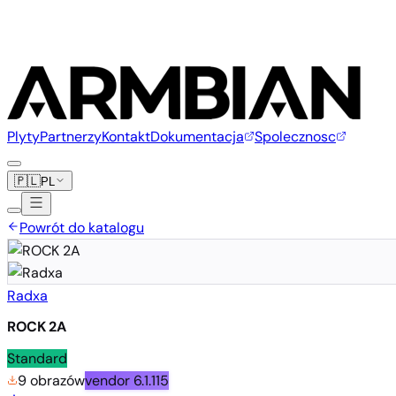
Plyty
Partnerzy
Kontakt
Dokumentacja
Spolecznosc
🇵🇱
PL
Powrót do katalogu
Radxa
ROCK 2A
Standard
9 obrazów
vendor
6.1.115