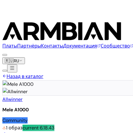
Платы
Партнёры
Контакты
Документация
Сообщество
🇷🇺
RU
Назад в каталог
Allwinner
Mele A1000
Community
1 образ
current
6.18.43