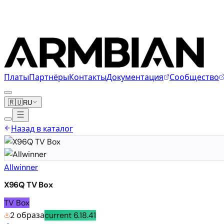
Платы
Партнёры
Контакты
Документация
Сообщество
🇷🇺
RU
Назад в каталог
Allwinner
X96Q TV Box
TV Box
2 образа
current
6.18.41