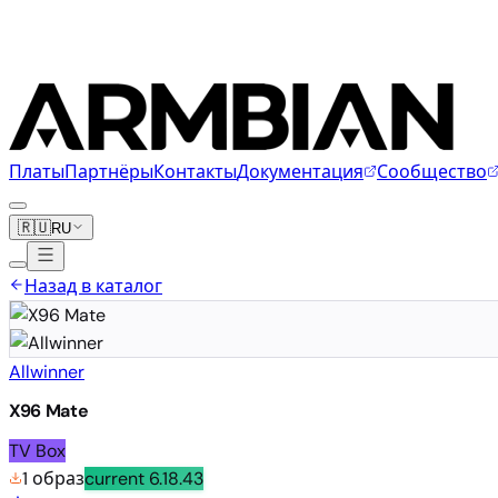
Платы
Партнёры
Контакты
Документация
Сообщество
🇷🇺
RU
Назад в каталог
Allwinner
X96 Mate
TV Box
1 образ
current
6.18.43