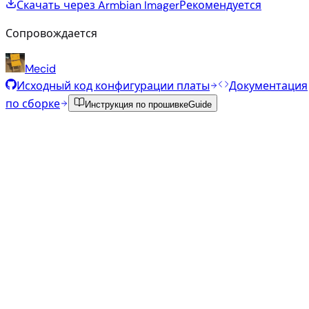
Скачать через Armbian Imager
Рекомендуется
Сопровождается
Mecid
Исходный код конфигурации платы
Документация
по сборке
Инструкция по прошивке
Guide
Рекомендуемые образы
Проверенные стабильные образы, отобранные
командой Armbian для этой платы.
Armbian
26.2.4
Minimal (CLI)