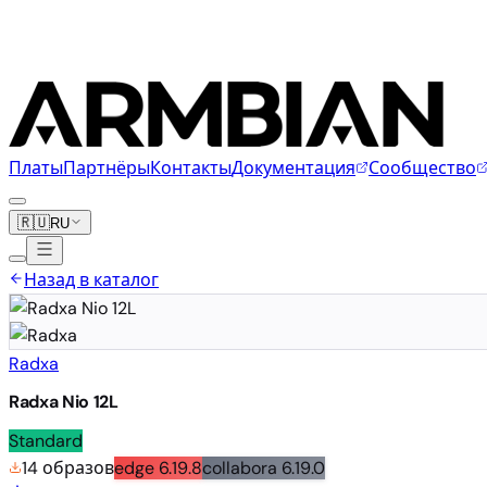
Платы
Партнёры
Контакты
Документация
Сообщество
🇷🇺
RU
Назад в каталог
Radxa
Radxa Nio 12L
Standard
14 образов
edge
6.19.8
collabora
6.19.0