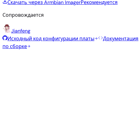
Скачать через Armbian Imager
Рекомендуется
Сопровождается
Jianfeng
Исходный код конфигурации платы
Документация
по сборке
Рекомендуемые образы
Проверенные стабильные образы, отобранные
командой Armbian для этой платы.
Armbian
26.2.1
Minimal (CLI)