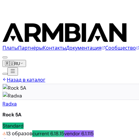
Платы
Партнёры
Контакты
Документация
Сообщество
🇷🇺
RU
Назад в каталог
Radxa
Rock 5A
Standard
13 образов
current
6.18.15
vendor
6.1.115