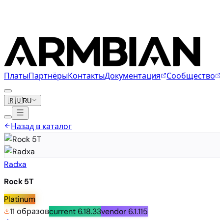
Платы
Партнёры
Контакты
Документация
Сообщество
🇷🇺
RU
Назад в каталог
Radxa
Rock 5T
Platinum
11 образов
current
6.18.33
vendor
6.1.115