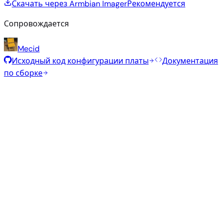
Скачать через Armbian Imager
Рекомендуется
Сопровождается
Mecid
Исходный код конфигурации платы
Документация
по сборке
Рекомендуемые образы
Проверенные стабильные образы, отобранные
командой Armbian для этой платы.
Armbian
26.5.1
Gnome