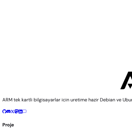
1000 Ljubljana
,
Slovenia
VAT ID:
SI38201194
IBAN:
SI56 0400 0028 2106 011
SWIFT/BIC:
KBMASI2X
info@armbian.com
ARM tek kartli bilgisayarlar icin uretime hazir Debian ve Ubun
Proje