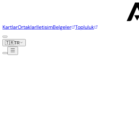
Kartlar
Ortaklar
Iletisim
Belgeler
Topluluk
🇹🇷
TR
İş Sorguları
Yalnızca iş, ortaklık ve ticari sorgular için.