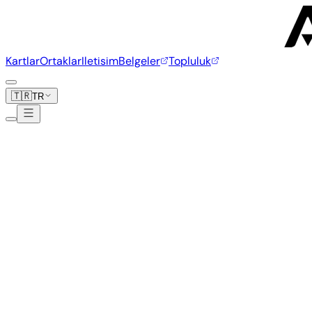
Kartlar
Ortaklar
Iletisim
Belgeler
Topluluk
🇹🇷
TR
Platin
Uretici destekli kart destegiyle stratejik ortaklar
Radxa Computer (Hong Kong) Co.,Limited