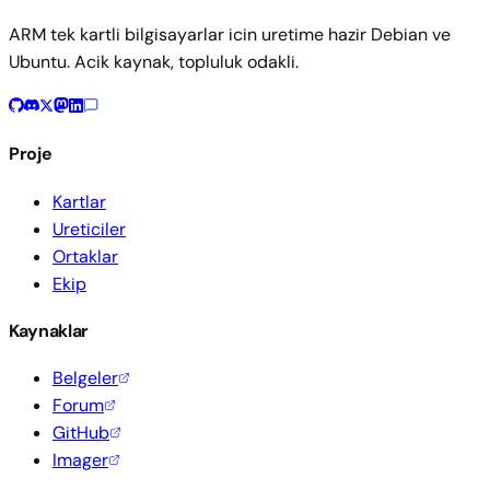
ARM tek kartli bilgisayarlar icin uretime hazir Debian ve
Ubuntu. Acik kaynak, topluluk odakli.
Proje
Kartlar
Ureticiler
Ortaklar
Ekip
Kaynaklar
Belgeler
Forum
GitHub
Imager