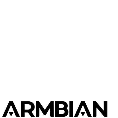
1 imaj
ZeroPi
Community
FriendlyElec
1 imaj