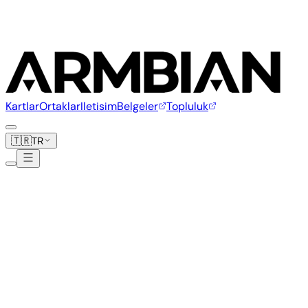
Kartlar
Ortaklar
Iletisim
Belgeler
Topluluk
🇹🇷
TR
FriendlyElec
38 kart
Platin
Ortak
www.friendlyelec.com