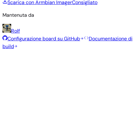
Scarica con Armbian Imager
Consigliato
Mantenuta da
Rolf
Configurazione board su GitHub
Documentazione di
build
Immagini consigliate
Immagini stabili e testate, selezionate dal team Armbian per
questa board.
Armbian
26.2.1
Minimal (CLI)