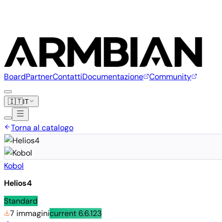
Board
Partner
Contatti
Documentazione
Community
🇮🇹
IT
Torna al catalogo
Kobol
Helios4
Standard
7 immagini
current
6.6.123