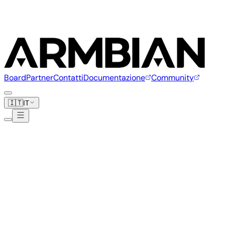
Board
Partner
Contatti
Documentazione
Community
🇮🇹
IT
Kobol
2 board
kobol.io