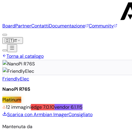
Board
Partner
Contatti
Documentazione
Community
🇮🇹
IT
Torna al catalogo
FriendlyElec
NanoPi R76S
Platinum
12 immagini
edge
7.0.10
vendor
6.1.115
Scarica con Armbian Imager
Consigliato
Mantenuta da