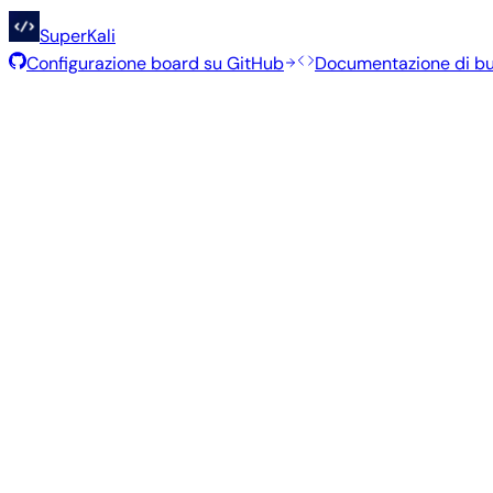
SuperKali
Configurazione board su GitHub
Documentazione di bu
Immagini consigliate
Immagini stabili e testate, selezionate dal team Armbian p
Armbian
26.5.1
Gnome
Ubuntu 26.04
vendor
6.1.115
Stato