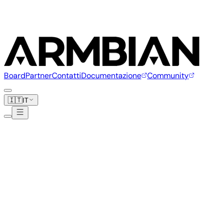
Board
Partner
Contatti
Documentazione
Community
🇮🇹
IT
FriendlyElec
38 board
Platino
Partner
www.friendlyelec.com