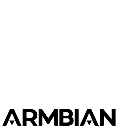
1 immagine
ZeroPi
Community
FriendlyElec
1 immagine