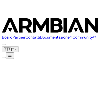
Board
Partner
Contatti
Documentazione
Community
🇮🇹
IT
Luckfox
7 board
www.luckfox.com