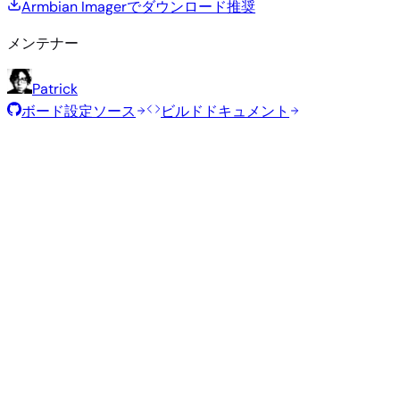
Armbian Imagerでダウンロード
推奨
メンテナー
Patrick
ボード設定ソース
ビルドドキュメント
推奨イメージ
Armbianチームがこのボード向けに選定した、テスト済みの
定イメージです。
Armbian
26.2.1
Minimal (CLI)
Debian 13