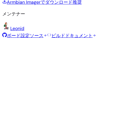
Armbian Imagerでダウンロード
推奨
メンテナー
Leonid
ボード設定ソース
ビルドドキュメント
推奨イメージ
Armbianチームがこのボード向けに選定した、テスト済みの
定イメージです。
Armbian
26.2.5
Xfce
Ubuntu 26.04