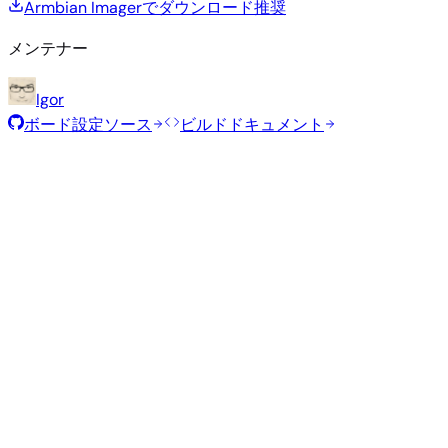
Armbian Imagerでダウンロード
推奨
メンテナー
Igor
ボード設定ソース
ビルドドキュメント
推奨イメージ
Armbianチームがこのボード向けに選定した、テスト済みの
定イメージです。
Armbian
25.11.1
Minimal (CLI)
Debian 13