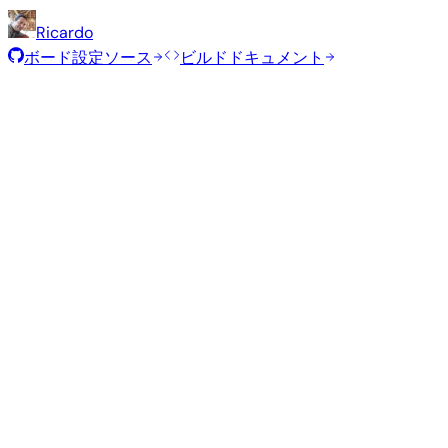
Ricardo
ボード設定ソース
ビルドドキュメント
推奨イメージ
Armbianチームがこのボード向けに選定した、テスト済み
Armbian
25.11.1
Minimal (CLI)
Debian 13
current
6.12.58
ステータス