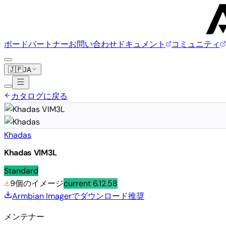
ボード
パートナー
お問い合わせ
ドキュメント
コミュニティ
🇯🇵
JA
カタログに戻る
Khadas
Khadas VIM3L
Standard
9個のイメージ
current
6.12.58
Armbian Imagerでダウンロード
推奨
メンテナー