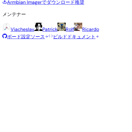
Armbian Imagerでダウンロード
推奨
メンテナー
Viacheslav
Patrick
Rolf
Ricardo
ボード設定ソース
ビルドドキュメント
推奨イメージ
Armbianチームがこのボード向けに選定した、テスト済みの
定イメージです。
Armbian
26.2.1
Minimal (CLI)
Debian 13