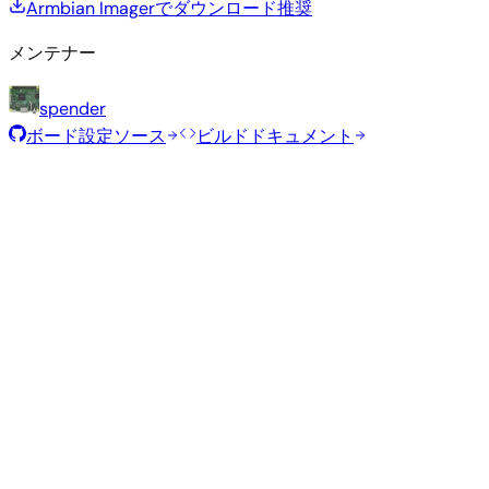
Armbian Imagerでダウンロード
推奨
メンテナー
spender
ボード設定ソース
ビルドドキュメント
ローリングリリース
ビルド日
:
2026年7月30日
ディストリビュ
バリアン
タイ
サイ
カーネル
ダウンロード
ーション
ト
プ
ズ
直接ダウン
Minimal
current
296
ロード
—
(CLI)
6.18.40
MB
SHA
ASC
トレ
Debian 13
trixie
ント