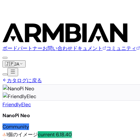
ボード
パートナー
お問い合わせ
ドキュメント
コミュニティ
🇯🇵
JA
カタログに戻る
FriendlyElec
NanoPi Neo
Community
1個のイメージ
current
6.18.40