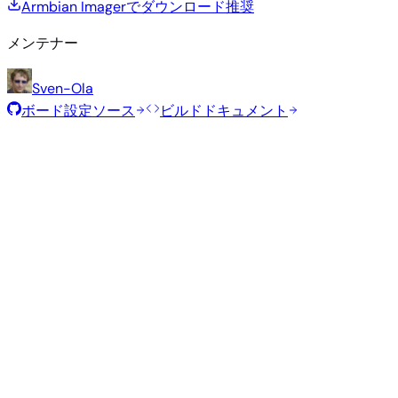
Armbian Imagerでダウンロード
推奨
メンテナー
Sven-Ola
ボード設定ソース
ビルドドキュメント
ローリングリリース
ビルド日
:
2026年7月30日
ディストリビュ
バリアン
タイ
サイ
カーネル
ダウンロード
ーション
ト
プ
ズ
直接ダウン
Minimal
current
411
ロード
—
(CLI)
6.18.40
MB
SHA
ASC
トレ
Debian 13
trixie
ント