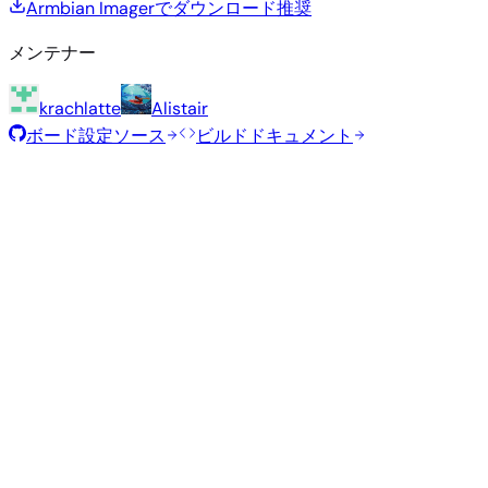
Armbian Imagerでダウンロード
推奨
メンテナー
krachlatte
Alistair
ボード設定ソース
ビルドドキュメント
ミニマル / IOT
ビルド日
:
2025年5月15日
サ
ディストリビュ
バリアン
タイ
ダウンロ
カーネル
イ
ーション
ト
プ
ード
ズ
直接ダ
ウンロー
Minimal
247
—
current
6.12.23
ド
Debian
(CLI)
MB