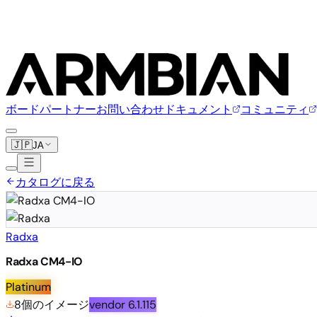
ボード
パートナー
お問い合わせ
ドキュメント
コミュニティ
🇯🇵
JA
カタログに戻る
Radxa
Radxa CM4-IO
Platinum
8個のイメージ
vendor
6.1.115