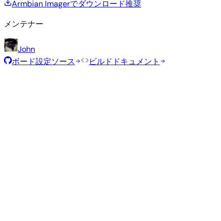
Armbian Imagerでダウンロード
推奨
メンテナー
John
ボード設定ソース
ビルドドキュメント
推奨イメージ
Armbianチームがこのボード向けに選定した、テスト済みの
定イメージです。
Armbian
26.5.1
Gnome