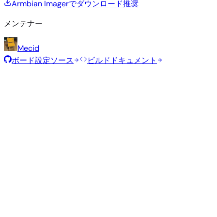
Armbian Imagerでダウンロード
推奨
メンテナー
Mecid
ボード設定ソース
ビルドドキュメント
推奨イメージ
Armbianチームがこのボード向けに選定した、テスト済みの
定イメージです。
Armbian
26.2.1
Minimal (CLI)
Debian 13