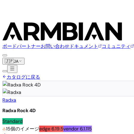
ボード
パートナー
お問い合わせ
ドキュメント
コミュニティ
🇯🇵
JA
カタログに戻る
Radxa
Radxa Rock 4D
Standard
15個のイメージ
edge
6.19.5
vendor
6.1.115