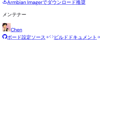
Armbian Imagerでダウンロード
推奨
メンテナー
Chen
ボード設定ソース
ビルドドキュメント
推奨イメージ
Armbianチームがこのボード向けに選定した、テスト済みの
定イメージです。
Armbian
26.2.1
Minimal (CLI)
Debian 13