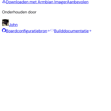
Downloaden met Armbian Imager
Aanbevolen
Onderhouden door
John
Boardconfiguratiebron
Builddocumentatie
Aanbevolen images
Geteste, stabiele images geselecteerd door het Armbian-
team voor dit board.
Armbian
26.2.1
Minimal (CLI)
Debian 13