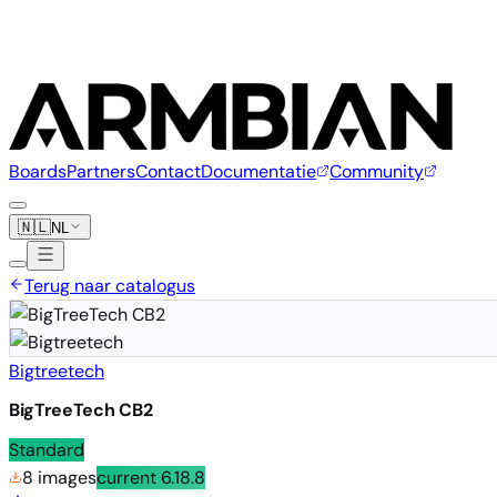
Boards
Partners
Contact
Documentatie
Community
🇳🇱
NL
Terug naar catalogus
Bigtreetech
BigTreeTech CB2
Standard
8 images
current
6.18.8