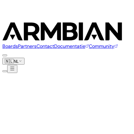
Boards
Partners
Contact
Documentatie
Community
🇳🇱
NL
Bigtreetech
2 boards
www.BIQU3D.com