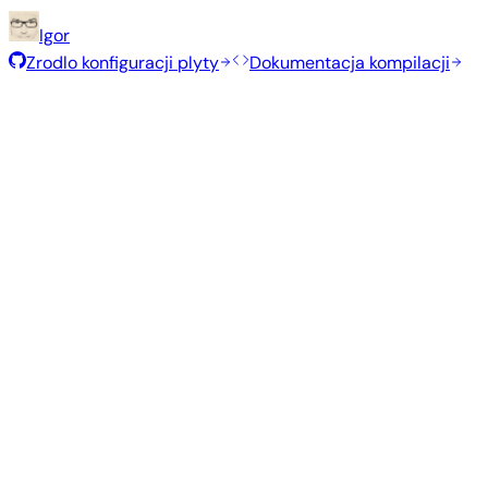
Igor
Zrodlo konfiguracji plyty
Dokumentacja kompilacji
Polecane obrazy
Przetestowane, stabilne obrazy wybrane przez zespół Armbia
Armbian
26.5.1
Xfce
Ubuntu 26.04
current
6.18.35
Status