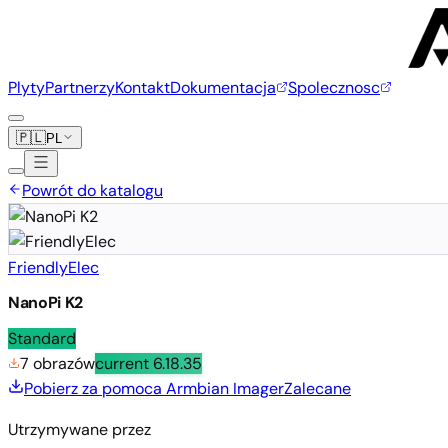
Plyty
Partnerzy
Kontakt
Dokumentacja
Spolecznosc
🇵🇱
PL
Powrót do katalogu
FriendlyElec
NanoPi K2
Standard
7 obrazów
current
6.18.35
Pobierz za pomoca Armbian Imager
Zalecane
Utrzymywane przez