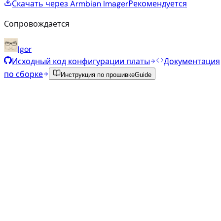
Скачать через Armbian Imager
Рекомендуется
Сопровождается
Igor
Исходный код конфигурации платы
Документация
по сборке
Инструкция по прошивке
Guide
Рекомендуемые образы
Проверенные стабильные образы, отобранные
командой Armbian для этой платы.
Armbian
26.8.1
Xfce