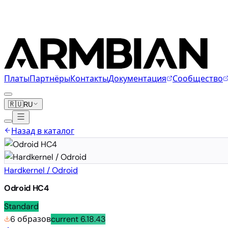
Платы
Партнёры
Контакты
Документация
Сообщество
🇷🇺
RU
Назад в каталог
Hardkernel / Odroid
Odroid HC4
Standard
6 образов
current
6.18.43