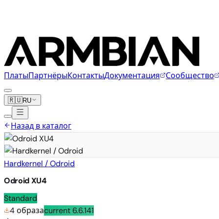
Платы
Партнёры
Контакты
Документация
Сообщество
🇷🇺
RU
Назад в каталог
Hardkernel / Odroid
Odroid XU4
Standard
4 образа
current
6.6.141