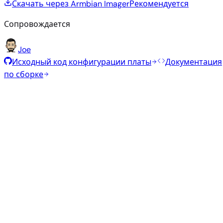
Скачать через Armbian Imager
Рекомендуется
Сопровождается
Joe
Исходный код конфигурации платы
Документация
по сборке
Рекомендуемые образы
Проверенные стабильные образы, отобранные
командой Armbian для этой платы.
Armbian
26.5.1
Xfce