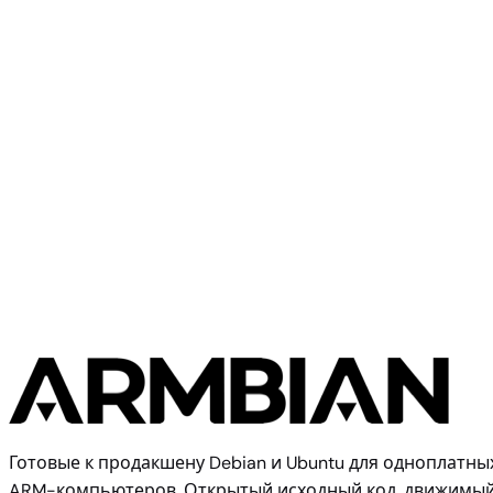
ODROID M1S
Hardkernel / Odroid
Odroid N2L
Готовые к продакшену Debian и Ubuntu для одноплатны
ARM-компьютеров. Открытый исходный код, движимы