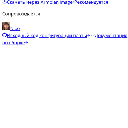
Скачать через Armbian Imager
Рекомендуется
Сопровождается
Nico
Исходный код конфигурации платы
Документация
по сборке
Рекомендуемые образы
Проверенные стабильные образы, отобранные
командой Armbian для этой платы.
Armbian
26.8.1
Xfce