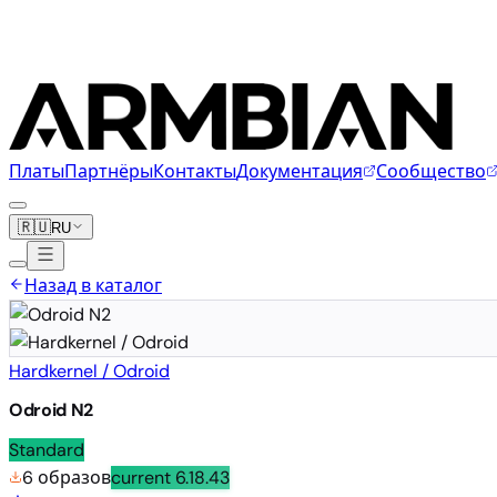
Платы
Партнёры
Контакты
Документация
Сообщество
🇷🇺
RU
Назад в каталог
Hardkernel / Odroid
Odroid N2
Standard
6 образов
current
6.18.43