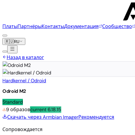
Платы
Партнёры
Контакты
Документация
Сообщество
🇷🇺
RU
Назад в каталог
Hardkernel / Odroid
Odroid M2
Standard
9 образов
current
6.18.15
Скачать через Armbian Imager
Рекомендуется
Сопровождается