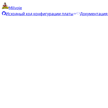
Milivoje
Исходный код конфигурации платы
Документация
Рекомендуемые образы
Проверенные стабильные образы, отобранные командо
Armbian
26.2.1
Minimal (CLI)
Debian 13
current
6.18.15
Статус