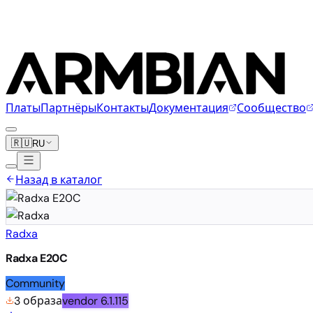
Платы
Партнёры
Контакты
Документация
Сообщество
🇷🇺
RU
Назад в каталог
Radxa
Radxa E20C
Community
3 образа
vendor
6.1.115