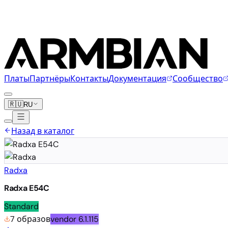
Платы
Партнёры
Контакты
Документация
Сообщество
🇷🇺
RU
Назад в каталог
Radxa
Radxa E54C
Standard
7 образов
vendor
6.1.115