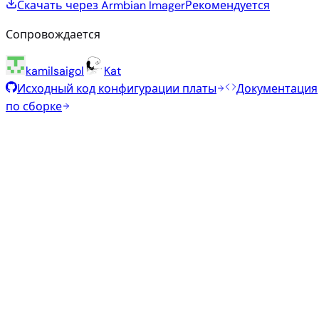
Скачать через Armbian Imager
Рекомендуется
Сопровождается
kamilsaigol
Kat
Исходный код конфигурации платы
Документация
по сборке
Рекомендуемые образы
Проверенные стабильные образы, отобранные
командой Armbian для этой платы.
Armbian
26.5.1
Gnome