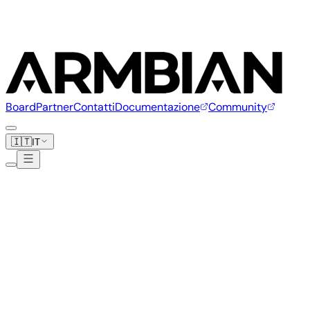
Board
Partner
Contatti
Documentazione
Community
🇮🇹
IT
Generic
4 board