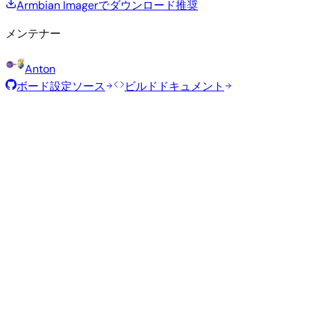
Armbian Imagerでダウンロード
推奨
メンテナー
Anton
ボード設定ソース
ビルドドキュメント
ローリングリリース
ビルド日
:
2026年8月7日
ディストリビュ
バリアン
タイ
サイ
カーネル
ダウンロード
ーション
ト
プ
ズ
直接ダウン
current
795
ロード
Xfce
—
Ubuntu
6.18.43
MB
SHA
ASC
トレ
26.04
resolute
ント