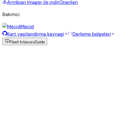
Armbian Imager ile indir
Onerilen
Bakimci
Mecid
Kart yapilandirma kaynagi
Derleme belgeleri
Flash kılavuzu
Guide
Önerilen Kalıplar
Armbian ekibi tarafından bu kart için seçilmiş, test edilmiş ve
kararlı kalıplar.
Armbian
26.2.4
Minimal (CLI)