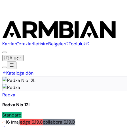
Kartlar
Ortaklar
Iletisim
Belgeler
Topluluk
🇹🇷
TR
Kataloğa dön
Radxa
Radxa Nio 12L
Standard
16 imaj
edge
6.19.8
collabora
6.19.0